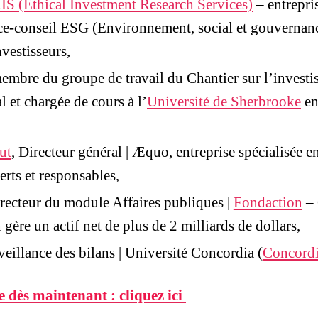
IS (Ethical Investment Research Services)
– entrepri
ice-conseil ESG (Environnement, social et gouvernan
nvestisseurs,
membre du groupe de travail du Chantier sur l’invest
 et chargée de cours à l’
Université de Sherbrooke
en
ut
, Directeur général | Æquo, entreprise spécialisée e
erts et responsables,
irecteur du module Affaires publiques |
Fondaction
– 
ère un actif net de plus de 2 milliards de dollars,
veillance des bilans | Université Concordia (
Concordi
e dès maintenant : cliquez ici