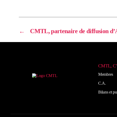
←
CMTL, partenaire de diffusion 
CMTL, C
Membres
C.A.
Bilans et pu