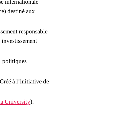
se internationale
ce) destiné aux
issement responsable
 investissement
n politiques
Créé à l’initiative de
a University
).