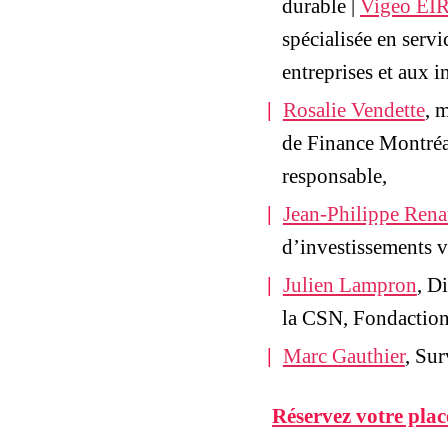
durable |
Vigeo EIR
spécialisée en serv
entreprises et aux i
Rosalie Vendette
, 
de Finance Montréal
responsable,
Jean-Philippe Rena
d’investissements v
Julien Lampron
, D
la CSN, Fondaction g
Marc Gauthier
, Sur
Réservez votre plac