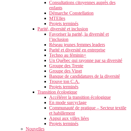
Consultations citoyennes auprès des
enfants
Démarche Constellation
MTElles
Projets terminés
Parité, diversité et inclusion
Favoriser la parité, la diversité et
l’inclusion
Réseau jeunes femmes leaders
Parité et diversité en entreprise
Techno au féminin+
Un Québec qui rayonne par sa diversité
Groupe des Trente
Groupe des Vingt
Banque de candidatures de la diversité
Trouve ton C.A.
Projets terminés
Transition écologique
Accélérer la transition écologique
En mode surcyclage
Communauté de pratique – Secteur textile
et habillement
Appui aux villes liées
Projets terminés
Nouvelles