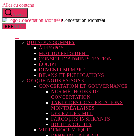
Aller au contenu
Search
Concertation Montréal
Menu
QUI NOUS SOMMES
À PROPOS
MOT DU PRÉSIDENT
CONSEIL D’ADMINISTRATION
ÉQUIPE
DEVENIR MEMBRE
BILANS ET PUBLICATIONS
CE QUE NOUS FAISONS
CONCERTATION ET GOUVERNANCE
NOS MÉTHODES DE
CONCERTATION
TABLE DES CONCERTATIONS
MONTRÉALAISES
LES RV DE CMTL
PARCOURS INSPIRANTS
BOÎTE À OUTILS
VIE DÉMOCRATIQUE
RENFORCER LA VIE