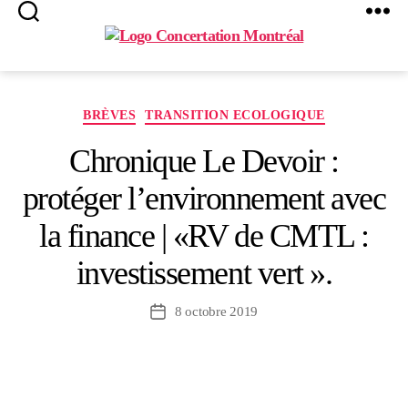
Search
Menu
Concertation
Montréal
Catégories
BRÈVES
TRANSITION ECOLOGIQUE
Chronique Le Devoir :
protéger l’environnement avec
la finance | «RV de CMTL :
investissement vert ».
8 octobre 2019
Date
de
l’article