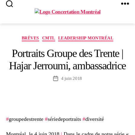
Search
Menu
Concertation
Montréal
Catégories
BRÈVES
CMTL
LEADERSHIP MONTRÉAL
Portraits Groupe des Trente |
Hajar Jerroumi, ambassadrice
4 juin 2018
Date
de
l’article
#
groupedestrente
#
sériedeportraits
#
diversité
Montréal, le 4 juin 2018
|
Dans le cadre de notre série «