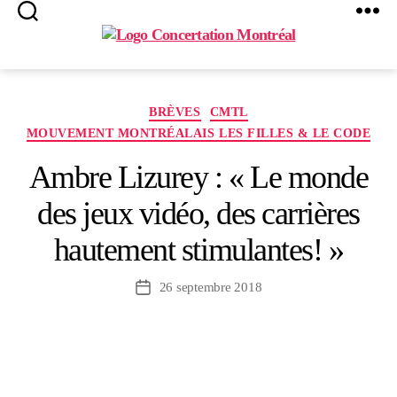
Search
Menu
Concertation
Montréal
Catégories
BRÈVES
CMTL
MOUVEMENT MONTRÉALAIS LES FILLES & LE CODE
Ambre Lizurey : « Le monde
des jeux vidéo, des carrières
hautement stimulantes! »
26 septembre 2018
Date
de
l’article