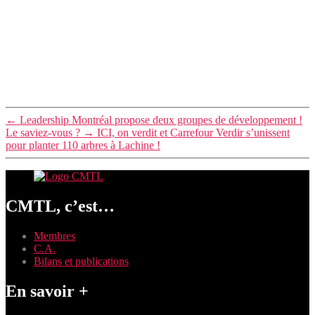
←
Leadership Montréal propose deux groupes de développement !
Le saviez-vous ?
→
ICI, on verdit et Carrefour Verdir s’unissent
pour planter 110 arbres à Lachine !
CMTL, c’est…
Membres
C.A.
Bilans et publications
En savoir +