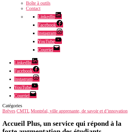
Boîte à outils
Contact
LinkedIn
Facebook
Instagram
YouTube
Courriel
LinkedIn
Facebook
Instagram
YouTube
Courriel
Catégories
Brèves
CMTL
Montréal, ville apprenante, de savoir et d’innovation
Accueil Plus, un service qui répond à la
forte augmentation des étudiants