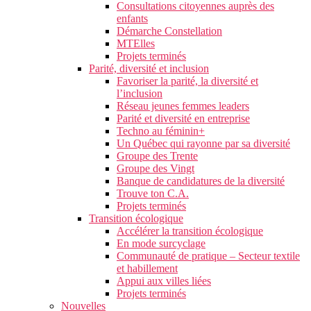
Consultations citoyennes auprès des
enfants
Démarche Constellation
MTElles
Projets terminés
Parité, diversité et inclusion
Favoriser la parité, la diversité et
l’inclusion
Réseau jeunes femmes leaders
Parité et diversité en entreprise
Techno au féminin+
Un Québec qui rayonne par sa diversité
Groupe des Trente
Groupe des Vingt
Banque de candidatures de la diversité
Trouve ton C.A.
Projets terminés
Transition écologique
Accélérer la transition écologique
En mode surcyclage
Communauté de pratique – Secteur textile
et habillement
Appui aux villes liées
Projets terminés
Nouvelles