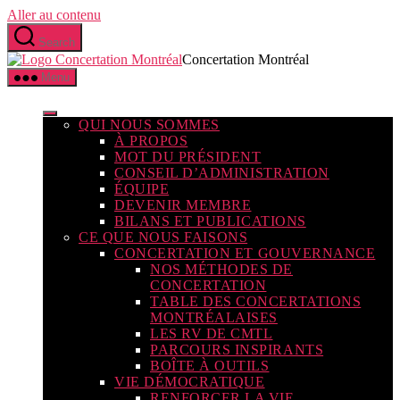
Aller au contenu
Search
Concertation Montréal
Menu
QUI NOUS SOMMES
À PROPOS
MOT DU PRÉSIDENT
CONSEIL D’ADMINISTRATION
ÉQUIPE
DEVENIR MEMBRE
BILANS ET PUBLICATIONS
CE QUE NOUS FAISONS
CONCERTATION ET GOUVERNANCE
NOS MÉTHODES DE
CONCERTATION
TABLE DES CONCERTATIONS
MONTRÉALAISES
LES RV DE CMTL
PARCOURS INSPIRANTS
BOÎTE À OUTILS
VIE DÉMOCRATIQUE
RENFORCER LA VIE