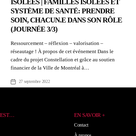
ISOLÉES | FAMILLES ISOLÉES ET
SYSTÈME DE SANTÉ: PRENDRE
SOIN, CHACUN.E DANS SON RÔLE
(JOURNÉE 3/3)
Ressourcement – réflexion – valorisation –
réseautage ! À propos de cet événement Dans le
cadre du projet Constellation et grâce au soutien
financier de la Ville de Montréal à…
27 septembre 2022
Date
de
l’article
’EST…
EN SAVOIR +
Contact
À propos