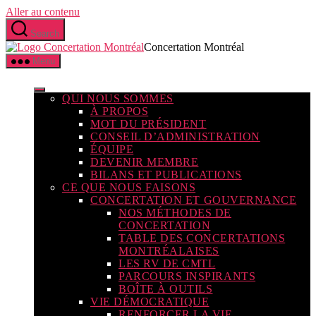
Aller au contenu
Search
Concertation Montréal
Menu
QUI NOUS SOMMES
À PROPOS
MOT DU PRÉSIDENT
CONSEIL D’ADMINISTRATION
ÉQUIPE
DEVENIR MEMBRE
BILANS ET PUBLICATIONS
CE QUE NOUS FAISONS
CONCERTATION ET GOUVERNANCE
NOS MÉTHODES DE
CONCERTATION
TABLE DES CONCERTATIONS
MONTRÉALAISES
LES RV DE CMTL
PARCOURS INSPIRANTS
BOÎTE À OUTILS
VIE DÉMOCRATIQUE
RENFORCER LA VIE