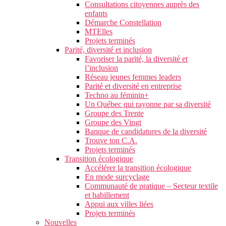
Consultations citoyennes auprès des
enfants
Démarche Constellation
MTElles
Projets terminés
Parité, diversité et inclusion
Favoriser la parité, la diversité et
l’inclusion
Réseau jeunes femmes leaders
Parité et diversité en entreprise
Techno au féminin+
Un Québec qui rayonne par sa diversité
Groupe des Trente
Groupe des Vingt
Banque de candidatures de la diversité
Trouve ton C.A.
Projets terminés
Transition écologique
Accélérer la transition écologique
En mode surcyclage
Communauté de pratique – Secteur textile
et habillement
Appui aux villes liées
Projets terminés
Nouvelles