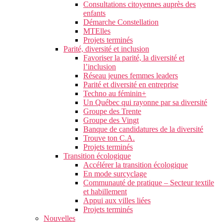
Consultations citoyennes auprès des
enfants
Démarche Constellation
MTElles
Projets terminés
Parité, diversité et inclusion
Favoriser la parité, la diversité et
l’inclusion
Réseau jeunes femmes leaders
Parité et diversité en entreprise
Techno au féminin+
Un Québec qui rayonne par sa diversité
Groupe des Trente
Groupe des Vingt
Banque de candidatures de la diversité
Trouve ton C.A.
Projets terminés
Transition écologique
Accélérer la transition écologique
En mode surcyclage
Communauté de pratique – Secteur textile
et habillement
Appui aux villes liées
Projets terminés
Nouvelles