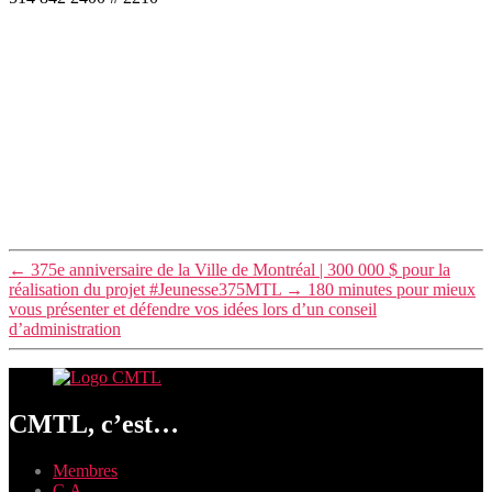
←
375e anniversaire de la Ville de Montréal | 300 000 $ pour la
réalisation du projet #Jeunesse375MTL
→
180 minutes pour mieux
vous présenter et défendre vos idées lors d’un conseil
d’administration
CMTL, c’est…
Membres
C.A.