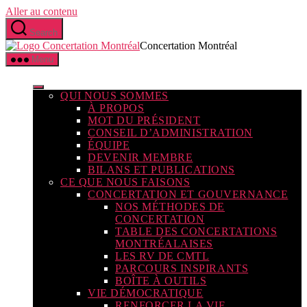
Aller au contenu
Search
Concertation Montréal
Menu
QUI NOUS SOMMES
À PROPOS
MOT DU PRÉSIDENT
CONSEIL D’ADMINISTRATION
ÉQUIPE
DEVENIR MEMBRE
BILANS ET PUBLICATIONS
CE QUE NOUS FAISONS
CONCERTATION ET GOUVERNANCE
NOS MÉTHODES DE
CONCERTATION
TABLE DES CONCERTATIONS
MONTRÉALAISES
LES RV DE CMTL
PARCOURS INSPIRANTS
BOÎTE À OUTILS
VIE DÉMOCRATIQUE
RENFORCER LA VIE