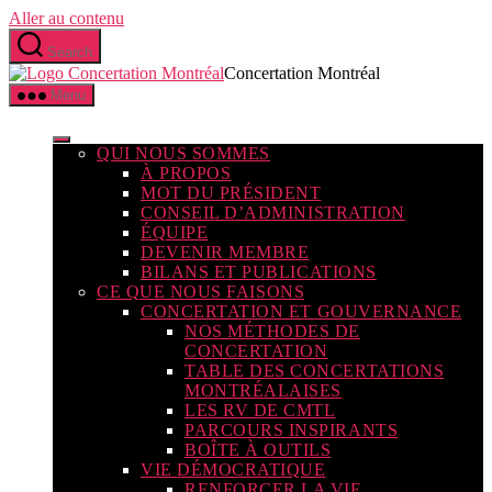
Aller au contenu
Search
Concertation Montréal
Menu
QUI NOUS SOMMES
À PROPOS
MOT DU PRÉSIDENT
CONSEIL D’ADMINISTRATION
ÉQUIPE
DEVENIR MEMBRE
BILANS ET PUBLICATIONS
CE QUE NOUS FAISONS
CONCERTATION ET GOUVERNANCE
NOS MÉTHODES DE
CONCERTATION
TABLE DES CONCERTATIONS
MONTRÉALAISES
LES RV DE CMTL
PARCOURS INSPIRANTS
BOÎTE À OUTILS
VIE DÉMOCRATIQUE
RENFORCER LA VIE