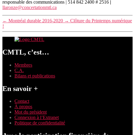
responsable des communications
|
514 842 2400
#
2516
|
llaronze@concertationmtl.ca
←
Montréal durable 2016-2020
→
Clôture du Printemps numérique
!
CMTL, c’est…
Membres
C.A.
Bilans et publications
En savoir +
Contact
À propos
Mot du président
Connexion à l’Extranet
Politique de confidentialité