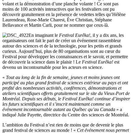
volant et la démonstration d’une planche volante ! Ce sont pas
moins de 100 activités interactives que les festivaliers ont pu
découvrir gratuitement en la présence de vedettes telles qu’Hélène
Laurendeau, Rose-Marie Charest, Ève Christian, Stéphane
Bellavance et Martin Carli, pour ne nommer que ceux-là.
En imaginant le
Festival Eurêka!
, il y a dix ans, les
organisateurs ont fait le pari de créer un événement rassembleur
autour des sciences et de la technologie, pour les petits et grands
curieux. Aujourd’hui, plus de 80 organisations sont au cœur du
Festival pour développer les connaissances et le savoir, et permettre
de découvrir la science dans le plaisir ! Le
Festival Eurêka!
est
devenu un incontournable pour les acteurs en science.
«
Tout au long de la fin de semaine, jeunes et moins jeunes ont
participé au plus grand festival de sciences extérieur au pays et ont
profité des nombreuses activités, conférences, démonstrations et
ateliers scientifiques offerts gratuitement sur le site du Vieux-Port de
Montréal. Depuis ses débuts, le Festival Eurêka! continue d’inspirer
les futurs scientifiques et il s’inscrit maintenant comme un
événement incontournable autant au Québec qu’au Canada
»
a
indiqué Julie Payette, directrice du Centre des sciences de Montréal.
L’ambition du Festival n’est rien de moins que de devenir le plus
grand festival de sciences au monde !
«
Cet événement nous permet