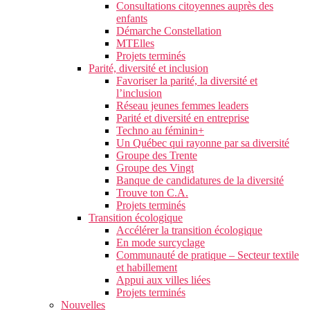
Consultations citoyennes auprès des
enfants
Démarche Constellation
MTElles
Projets terminés
Parité, diversité et inclusion
Favoriser la parité, la diversité et
l’inclusion
Réseau jeunes femmes leaders
Parité et diversité en entreprise
Techno au féminin+
Un Québec qui rayonne par sa diversité
Groupe des Trente
Groupe des Vingt
Banque de candidatures de la diversité
Trouve ton C.A.
Projets terminés
Transition écologique
Accélérer la transition écologique
En mode surcyclage
Communauté de pratique – Secteur textile
et habillement
Appui aux villes liées
Projets terminés
Nouvelles