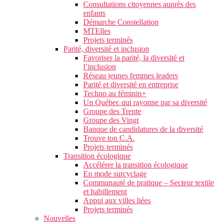
Consultations citoyennes auprès des
enfants
Démarche Constellation
MTElles
Projets terminés
Parité, diversité et inclusion
Favoriser la parité, la diversité et
l’inclusion
Réseau jeunes femmes leaders
Parité et diversité en entreprise
Techno au féminin+
Un Québec qui rayonne par sa diversité
Groupe des Trente
Groupe des Vingt
Banque de candidatures de la diversité
Trouve ton C.A.
Projets terminés
Transition écologique
Accélérer la transition écologique
En mode surcyclage
Communauté de pratique – Secteur textile
et habillement
Appui aux villes liées
Projets terminés
Nouvelles