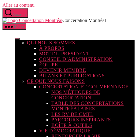
Aller au contenu
Search
Concertation Montréal
Menu
QUI NOUS SOMMES
À PROPOS
MOT DU PRÉSIDENT
CONSEIL D’ADMINISTRATION
ÉQUIPE
DEVENIR MEMBRE
BILANS ET PUBLICATIONS
CE QUE NOUS FAISONS
CONCERTATION ET GOUVERNANCE
NOS MÉTHODES DE
CONCERTATION
TABLE DES CONCERTATIONS
MONTRÉALAISES
LES RV DE CMTL
PARCOURS INSPIRANTS
BOÎTE À OUTILS
VIE DÉMOCRATIQUE
RENFORCER LA VIE