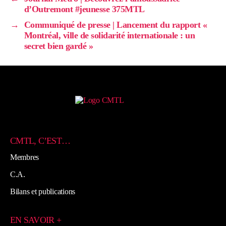
d’Outremont #jeunesse 375MTL
→
Communiqué de presse | Lancement du rapport «
Montréal, ville de solidarité internationale : un
secret bien gardé »
CMTL, C’EST…
Membres
C.A.
Bilans et publications
EN SAVOIR +