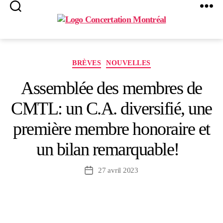
Search
Menu
Concertation
Montréal
Catégories
BRÈVES
NOUVELLES
Assemblée des membres de
CMTL: un C.A. diversifié, une
première membre honoraire et
un bilan remarquable!
27 avril 2023
Date
de
l’article