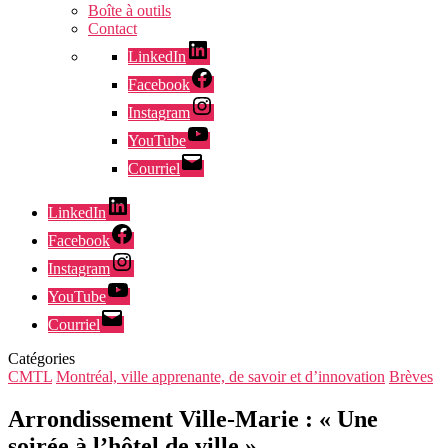
Boîte à outils
Contact
LinkedIn
Facebook
Instagram
YouTube
Courriel
LinkedIn
Facebook
Instagram
YouTube
Courriel
Catégories
CMTL
Montréal, ville apprenante, de savoir et d’innovation
Brèves
Arrondissement Ville-Marie : « Une
soirée à l’hôtel de ville »