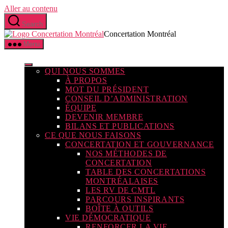
Aller au contenu
Search
Concertation Montréal
Menu
QUI NOUS SOMMES
À PROPOS
MOT DU PRÉSIDENT
CONSEIL D’ADMINISTRATION
ÉQUIPE
DEVENIR MEMBRE
BILANS ET PUBLICATIONS
CE QUE NOUS FAISONS
CONCERTATION ET GOUVERNANCE
NOS MÉTHODES DE
CONCERTATION
TABLE DES CONCERTATIONS
MONTRÉALAISES
LES RV DE CMTL
PARCOURS INSPIRANTS
BOÎTE À OUTILS
VIE DÉMOCRATIQUE
RENFORCER LA VIE