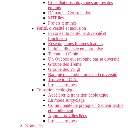
Consultations citoyennes auprès des
enfants
Démarche Constellation
MTElles
Projets terminés
Parité, diversité et inclusion
Favoriser la parité, la diversité et
l’inclusion
Réseau jeunes femmes leaders
Parité et diversité en entreprise
Techno au féminin+
Un Québec qui rayonne par sa diversité
Groupe des Trente
Groupe des Vingt
Banque de candidatures de la diversité
Trouve ton C.A.
Projets terminés
Transition écologique
Accélérer la transition écologique
En mode surcyclage
Communauté de pratique – Secteur textile
et habillement
Appui aux villes liées
Projets terminés
Nouvelles