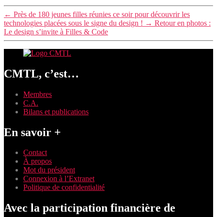
←
Près de 180 jeunes filles réunies ce soir pour découvrir les
technologies placées sous le signe du design !
→
Retour en photos :
Le design s’invite à Filles & Code
CMTL, c’est…
Membres
C.A.
Bilans et publications
En savoir +
Contact
À propos
Mot du président
Connexion à l’Extranet
Politique de confidentialité
Avec la participation financière de