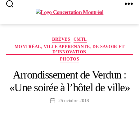
Search
Menu
Concertation
Montréal
Catégories
BRÈVES
CMTL
MONTRÉAL, VILLE APPRENANTE, DE SAVOIR ET
D’INNOVATION
PHOTOS
Arrondissement de Verdun :
«Une soirée à l’hôtel de ville»
25 octobre 2018
Date
de
l’article