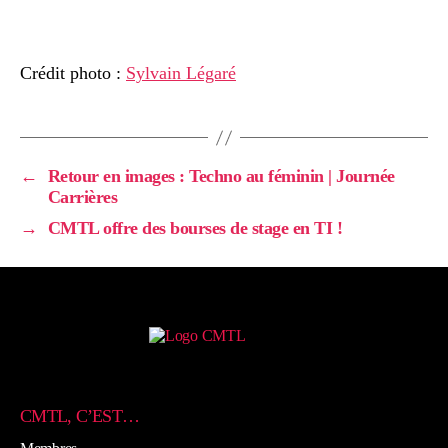
Crédit photo :
Sylvain Légaré
←
Retour en images : Techno au féminin | Journée
Carrières
→
CMTL offre des bourses de stage en TI !
CMTL, C’EST…