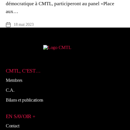
démocratique à CMTL, participeront au panel «Place
aux…
18 mai 2023
Date
de
l’article
CMTL, C’EST…
Membres
C.A.
Bilans et publications
EN SAVOIR +
Contact