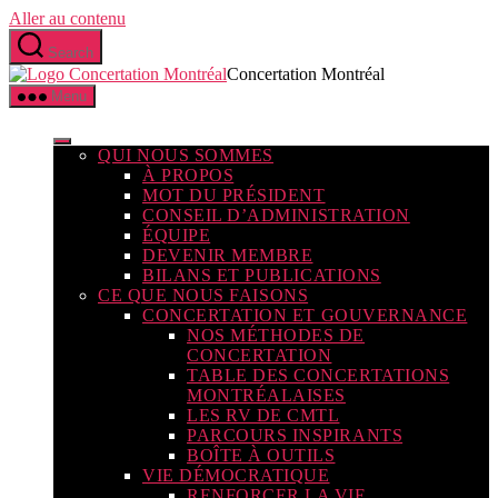
Aller au contenu
Search
Concertation Montréal
Menu
QUI NOUS SOMMES
À PROPOS
MOT DU PRÉSIDENT
CONSEIL D’ADMINISTRATION
ÉQUIPE
DEVENIR MEMBRE
BILANS ET PUBLICATIONS
CE QUE NOUS FAISONS
CONCERTATION ET GOUVERNANCE
NOS MÉTHODES DE
CONCERTATION
TABLE DES CONCERTATIONS
MONTRÉALAISES
LES RV DE CMTL
PARCOURS INSPIRANTS
BOÎTE À OUTILS
VIE DÉMOCRATIQUE
RENFORCER LA VIE