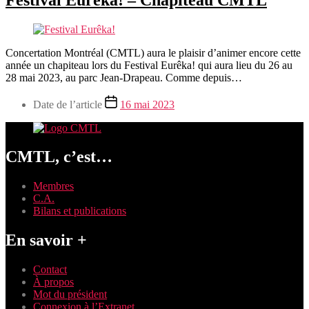
Concertation Montréal (CMTL) aura le plaisir d’animer encore cette
année un chapiteau lors du Festival Eurêka! qui aura lieu du 26 au
28 mai 2023, au parc Jean-Drapeau. Comme depuis…
Date de l’article
16 mai 2023
CMTL, c’est…
Membres
C.A.
Bilans et publications
En savoir +
Contact
À propos
Mot du président
Connexion à l’Extranet