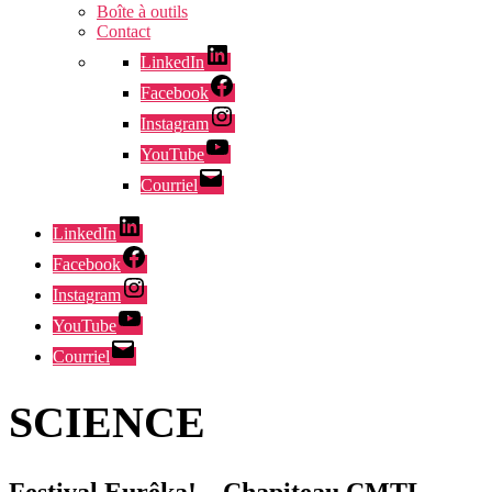
Boîte à outils
Contact
LinkedIn
Facebook
Instagram
YouTube
Courriel
LinkedIn
Facebook
Instagram
YouTube
Courriel
SCIENCE
Festival Eurêka! – Chapiteau CMTL