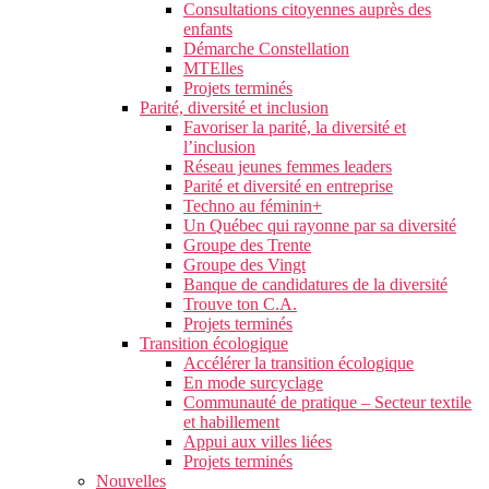
Consultations citoyennes auprès des
enfants
Démarche Constellation
MTElles
Projets terminés
Parité, diversité et inclusion
Favoriser la parité, la diversité et
l’inclusion
Réseau jeunes femmes leaders
Parité et diversité en entreprise
Techno au féminin+
Un Québec qui rayonne par sa diversité
Groupe des Trente
Groupe des Vingt
Banque de candidatures de la diversité
Trouve ton C.A.
Projets terminés
Transition écologique
Accélérer la transition écologique
En mode surcyclage
Communauté de pratique – Secteur textile
et habillement
Appui aux villes liées
Projets terminés
Nouvelles