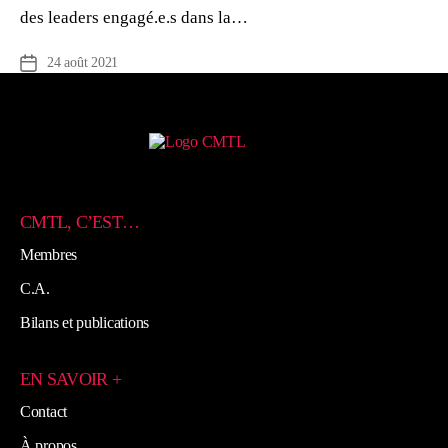
des leaders engagé.e.s dans la…
24 août 2021
Date
de
l’article
CMTL, C’EST…
Membres
C.A.
Bilans et publications
EN SAVOIR +
Contact
À propos