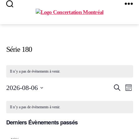
Search
Menu
Concertation
Montréal
Série 180
Il n’y a pas de évènements à venir.
R
N
2026-08-06
R
M
e
S
o
A
E
c
é
C
n
h
l
t
Il n’y a pas de évènements à venir.
V
C
e
e
A
h
r
c
I
c
H
Derniers Évènements passés
t
L
h
i
G
e
E
o
E