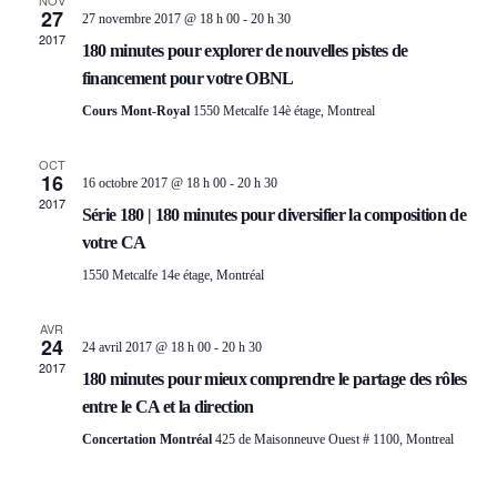
NOV
n
A
27
R
27 novembre 2017 @ 18 h 00
-
20 h 30
n
N
2017
e
T
180 minutes pour explorer de nouvelles pistes de
C
z
D
financement pour votre OBNL
u
I
H
n
R
Cours Mont-Royal
1550 Metcalfe 14è étage, Montreal
O
e
E
d
I
N
a
OCT
16
E
t
16 octobre 2017 @ 18 h 00
-
20 h 30
E
D
e
2017
Série 180 | 180 minutes pour diversifier la composition de
T
.
R
E
votre CA
N
D
1550 Metcalfe 14e étage, Montréal
V
A
E
U
AVR
24
V
24 avril 2017 @ 18 h 00
-
20 h 30
E
É
2017
180 minutes pour mieux comprendre le partage des rôles
I
S
V
entre le CA et la direction
G
É
È
Concertation Montréal
425 de Maisonneuve Ouest # 1100, Montreal
A
V
N