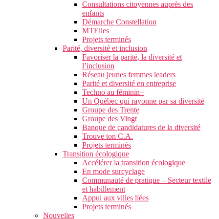
Consultations citoyennes auprès des
enfants
Démarche Constellation
MTElles
Projets terminés
Parité, diversité et inclusion
Favoriser la parité, la diversité et
l’inclusion
Réseau jeunes femmes leaders
Parité et diversité en entreprise
Techno au féminin+
Un Québec qui rayonne par sa diversité
Groupe des Trente
Groupe des Vingt
Banque de candidatures de la diversité
Trouve ton C.A.
Projets terminés
Transition écologique
Accélérer la transition écologique
En mode surcyclage
Communauté de pratique – Secteur textile
et habillement
Appui aux villes liées
Projets terminés
Nouvelles