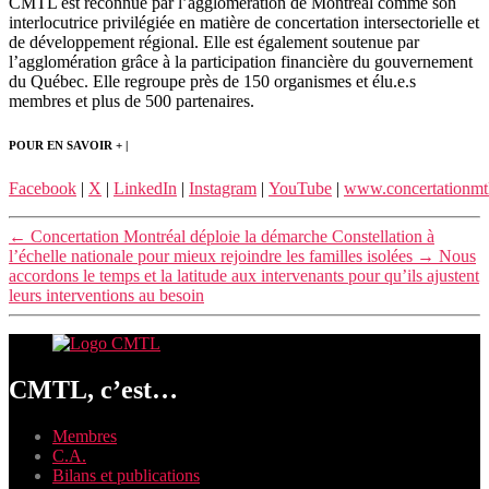
CMTL est reconnue par l’agglomération de Montréal comme son
interlocutrice privilégiée en matière de concertation intersectorielle et
de développement régional. Elle est également soutenue par
l’agglomération grâce à la participation financière du gouvernement
du Québec. Elle regroupe près de 150 organismes et élu.e.s
membres et plus de 500 partenaires.
POUR EN SAVOIR + |
Facebook
|
X
|
LinkedIn
|
Instagram
|
YouTube
|
www.concertationmtl
←
Concertation Montréal déploie la démarche Constellation à
l’échelle nationale pour mieux rejoindre les familles isolées
→
Nous
accordons le temps et la latitude aux intervenants pour qu’ils ajustent
leurs interventions au besoin
CMTL, c’est…
Membres
C.A.
Bilans et publications