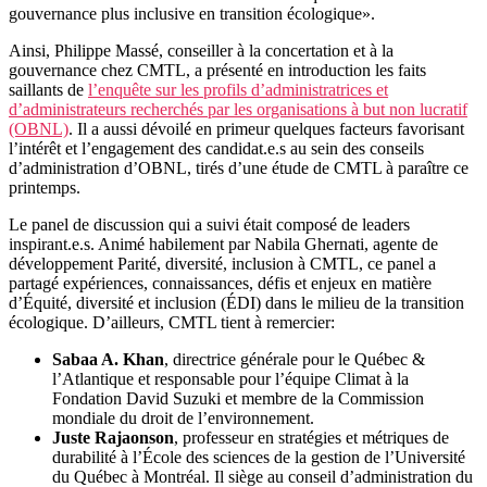
gouvernance plus inclusive en transition écologique».
Ainsi, Philippe Massé, conseiller à la concertation et à la
gouvernance chez CMTL, a présenté en introduction les faits
saillants de
l’enquête sur les profils d’administratrices et
d’administrateurs recherchés par les organisations à but non lucratif
(OBNL)
. Il a aussi dévoilé en primeur quelques facteurs favorisant
l’intérêt et l’engagement des candidat.e.s au sein des conseils
d’administration d’OBNL, tirés d’une étude de CMTL à paraître ce
printemps.
Le panel de discussion qui a suivi était composé de leaders
inspirant.e.s. Animé habilement par Nabila Ghernati, agente de
développement Parité, diversité, inclusion à CMTL, ce panel a
partagé expériences, connaissances, défis et enjeux en matière
d’Équité, diversité et inclusion (ÉDI) dans le milieu de la transition
écologique. D’ailleurs, CMTL tient à remercier:
Sabaa A. Khan
, directrice générale pour le Québec &
l’Atlantique et responsable pour l’équipe Climat à la
Fondation David Suzuki et membre de la Commission
mondiale du droit de l’environnement.
Juste Rajaonson
, professeur en stratégies et métriques de
durabilité à l’École des sciences de la gestion de l’Université
du Québec à Montréal. Il siège au conseil d’administration du