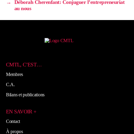
→
Déborah Cherenfant: Conjuguer l’entrepreneuriat
au nous
CMTL, C’EST…
Membres
C.A.
Bilans et publications
EN SAVOIR +
Contact
À propos