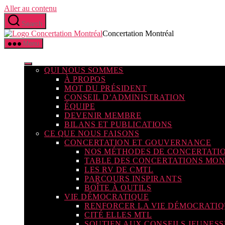
Aller au contenu
Search
Concertation Montréal
Menu
QUI NOUS SOMMES
À PROPOS
MOT DU PRÉSIDENT
CONSEIL D’ADMINISTRATION
ÉQUIPE
DEVENIR MEMBRE
BILANS ET PUBLICATIONS
CE QUE NOUS FAISONS
CONCERTATION ET GOUVERNANCE
NOS MÉTHODES DE CONCERTATI
TABLE DES CONCERTATIONS MO
LES RV DE CMTL
PARCOURS INSPIRANTS
BOÎTE À OUTILS
VIE DÉMOCRATIQUE
RENFORCER LA VIE DÉMOCRATI
CITÉ ELLES MTL
SOUTIEN AUX CONSEILS JEUNES