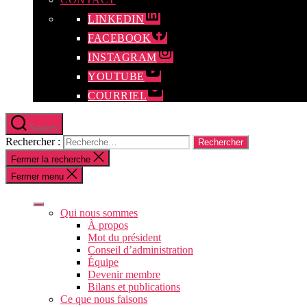
LINKEDIN
FACEBOOK
INSTAGRAM
YOUTUBE
COURRIEL
Search
Rechercher :
Fermer la recherche
Fermer menu
Qui nous sommes
À propos
Mot du président
Conseil d’administration
Équipe
Devenir membre
Bilans et publications
Ce que nous faisons