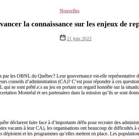
Catégories
Nouvelles
vancer la connaissance sur les enjeux de re
Date
21 juin 2022
de
l’article
chés par les OBNL du Québec? Leur gouvernance est-elle représentative 
leurs conseils d’administration (CA)? C’est pour répondre à ces questi
ui se sont prêté.e.s au jeu en portant un regard honnête sur la situation
certation Montréal et ses partenaires dans la mission qu’ils se sont don
te déclarent faire face à d’importants défis pour recruter des administ
es vacants à leur CA), les organisations ont beaucoup de difficultés à c
lles déploient et les programmes qu’elles mettent en place. Les populatio