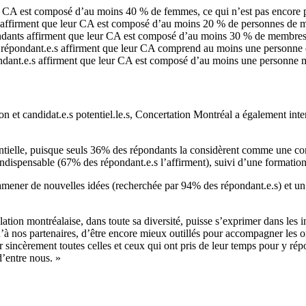
 CA est composé d’au moins 40 % de femmes, ce qui n’est pas encore pa
 affirment que leur CA est composé d’au moins 20 % de personnes de m
dants affirment que leur CA est composé d’au moins 30 % de membres d
répondant.e.s affirment que leur CA comprend au moins une personne e
dant.e.s affirment que leur CA est composé d’au moins une personne m
 et candidat.e.s potentiel.le.s, Concertation Montréal a également inte
entielle, puisque seuls 36% des répondants la considèrent comme une con
s indispensable (67% des répondant.e.s l’affirment), suivi d’une format
mener de nouvelles idées (recherchée par 94% des répondant.e.s) et un 
ulation montréalaise, dans toute sa diversité, puisse s’exprimer dans les
’à nos partenaires, d’être encore mieux outillés pour accompagner les org
r sincèrement toutes celles et ceux qui ont pris de leur temps pour y ré
d’entre nous. »