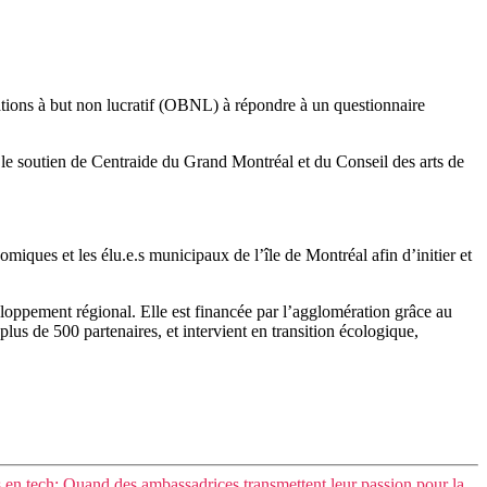
ations à but non lucratif (OBNL) à répondre à un questionnaire
ec le soutien de Centraide du Grand Montréal et du Conseil des arts de
iques et les élu.e.s municipaux de l’île de Montréal afin d’initier et
loppement régional. Elle est financée par l’agglomération grâce au
lus de 500 partenaires, et intervient en transition écologique,
s en tech: Quand des ambassadrices transmettent leur passion pour la