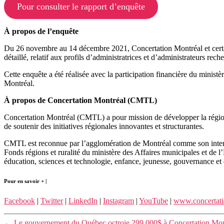
Pour consulter le rapport d’enquête
À propos de l’enquête
Du 26 novembre au 14 décembre 2021, Concertation Montréal et certain
détaillé, relatif aux profils d’administratrices et d’administrateurs rech
Cette enquête a été réalisée avec la participation financière du minist
Montréal.
À propos de Concertation Montréal (CMTL)
Concertation Montréal (CMTL) a pour mission de développer la région pa
de soutenir des initiatives régionales innovantes et structurantes.
CMTL est reconnue par l’agglomération de Montréal comme son interlocu
Fonds régions et ruralité du ministère des Affaires municipales et de l
éducation, sciences et technologie, enfance, jeunesse, gouvernance et di
Pour en savoir + |
Facebook
|
Twitter
|
LinkedIn
|
Instagram
|
YouTube
|
www.concertati
←
Le gouvernement du Québec octroie 299 000$ à Concertation Montré