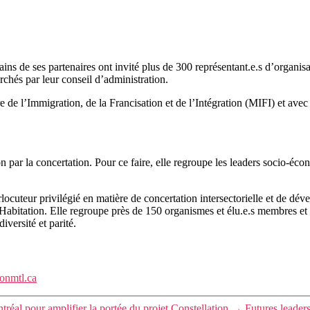
s de ses partenaires ont invité plus de 300 représentant.e.s d’organis
erchés par leur conseil d’administration.
ère de l’Immigration, de la Francisation et de l’Intégration (MIFI) et av
r la concertation. Pour ce faire, elle regroupe les leaders socio-économ
teur privilégié en matière de concertation intersectorielle et de déve
’Habitation. Elle regroupe près de 150 organismes et élu.e.s membres et p
versité et parité.
onmtl.ca
al pour amplifier la portée du projet Constellation
→
Futures leader