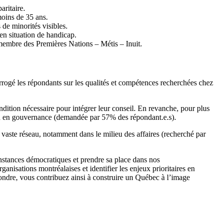
ritaire.
oins de 35 ans.
e minorités visibles.
n situation de handicap.
embre des Premières Nations – Métis – Inuit.
rrogé les répondants sur les qualités et compétences recherchées chez
dition nécessaire pour intégrer leur conseil. En revanche, pour plus
ion en gouvernance (demandée par 57% des répondant.e.s).
vaste réseau, notamment dans le milieu des affaires (recherché par
 instances démocratiques et prendre sa place dans nos
anisations montréalaises et identifier les enjeux prioritaires en
pondre, vous contribuez ainsi à construire un Québec à l’image